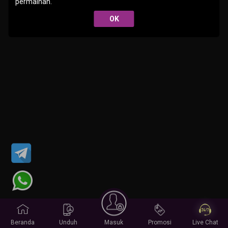
permainan.
Beranda
Unduh
Masuk
Promosi
Live Chat